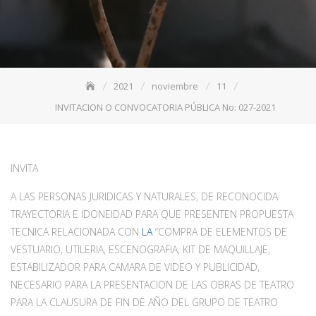
2021
noviembre
11
INVITACION O CONVOCATORIA PÚBLICA No: 027-2021
INVITA
A LAS PERSONAS JURIDICAS Y NATURALES, DE RECONOCIDA
TRAYECTORIA E IDONEIDAD PARA QUE PRESENTEN PROPUESTA
TECNICA RELACIONADA CON
LA
“COMPRA DE ELEMENTOS DE
VESTUARIO, UTILERIA, ESCENOGRAFIA, KIT DE MAQUILLAJE,
ESTABILIZADOR PARA CAMARA DE VIDEO Y PUBLICIDAD,
NECESARIO PARA LA PRESENTACION DE LAS OBRAS DE TEATRO
PARA LA CLAUSURA DE FIN DE AÑO DEL GRUPO DE TEATRO