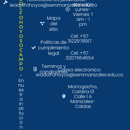
O
atención:
ieadolfohoyos@semmanizales.edu.co
L
Lunes-
F
Viernes 7
O
Mapa
am - 1
H
del
pm
O
sitio
Y
Cel: +57
O
3122978917
S
Politicas de
O
cumplimiento
C
Cel: +57
legal
A
3207564654
M
P
Terminos y
O
Correo electronico:
condiciones
ieadolfohoyos@semmanizales.edu.co
En
nu
Morrogacho,
es
Carrera 13
tr
Calle 1 A
a
Manizales-
in
Caldas
sti
tu
ci
ó
n