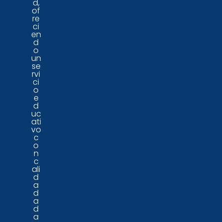
d,
of
re
ci
en
d
o
un
se
rvi
ci
o
e
d
uc
ati
vo
c
o
n
c
ali
d
a
d
a
d
a