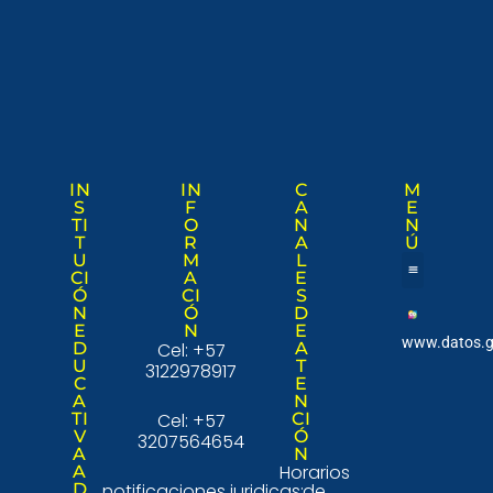
IN
IN
C
M
S
F
A
E
TI
O
N
N
T
R
A
Ú
U
M
L
CI
A
E
Ó
CI
S
Nuestra institució
Consulta Ciudad
N
Ó
D
E
N
E
www.datos.g
D
Cel: +57
A
U
T
3122978917
C
E
A
N
TI
Cel: +57
CI
V
Ó
3207564654
A
N
Horarios
A
D
notificaciones juridicas:
de