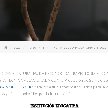
2022
marzo
1
INVITA A LA CONVOCATORIA 013-2022
IDICAS Y NATURALES, DE RECONOCIDA TRAYECTORIA E ID
 TECNICA RELACIONADA CON la Prestación de Servicio de t
RA – MORROGACHO
para los estudiantes matriculados para la v
s y días establecidos por la Institución.”