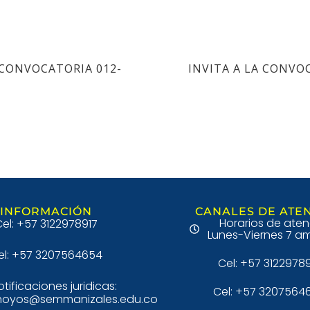
 CONVOCATORIA 012-
INVITA A LA CONVO
INFORMACIÓN
CANALES DE ATE
Horarios de aten
el: +57 3122978917
Lunes-Viernes 7 am
el: +57 3207564654
Cel: +57 3122978
otificaciones juridicas:
Cel: +57 3207564
hoyos@semmanizales.edu.co