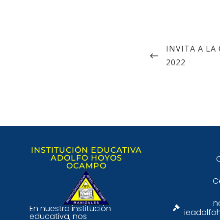
INVITA A LA
2022
INSTITUCIÓN EDUCATIVA
ADOLFO HOYOS
C
OCAMPO
C
n
En nuestra institución
ieadolfo
educativa, nos