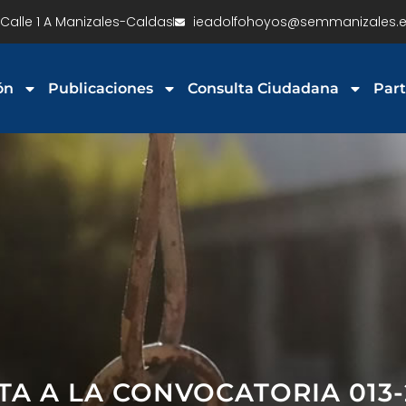
Calle 1 A Manizales-Caldas
ieadolfohoyos@semmanizales.e
ón
Publicaciones
Consulta Ciudadana
Part
ITA A LA CONVOCATORIA 013-