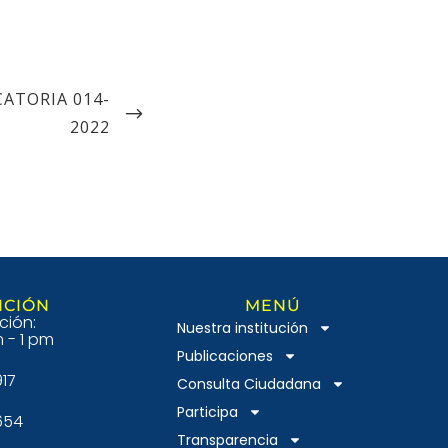
CATORIA 014-
2022
NCIÓN
MENÚ
ción:
Nuestra institución
 - 1 pm
Publicaciones
917
Consulta Ciudadana
Participa
654
Transparencia