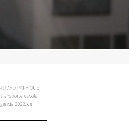
ONEIDAD PARA QUE
ransporte escolar
igencia 2022, de