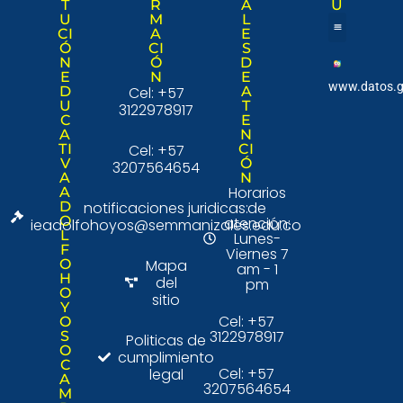
T
R
A
Ú
U
M
L
CI
A
E
Ó
CI
S
Nuestra institució
Consulta Ciudad
N
Ó
D
E
N
E
www.datos.g
D
Cel: +57
A
U
T
3122978917
C
E
A
N
TI
Cel: +57
CI
V
Ó
3207564654
A
N
Horarios
A
D
notificaciones juridicas:
de
O
atención:
ieadolfohoyos@semmanizales.edu.co
L
Lunes-
F
Viernes 7
O
Mapa
am - 1
H
del
pm
O
sitio
Y
Cel: +57
O
3122978917
S
Politicas de
O
cumplimiento
C
Cel: +57
legal
A
3207564654
M