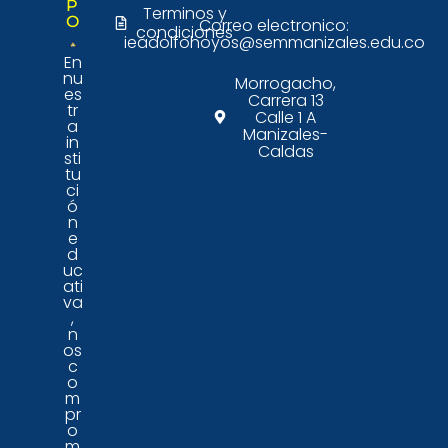
P
Terminos y
O
Correo electronico:
condiciones
ieadolfohoyos@semmanizales.edu.co
En
nu
Morrogacho,
es
Carrera 13
tr
Calle 1 A
a
Manizales-
in
Caldas
sti
tu
ci
ó
n
e
d
uc
ati
va
,
n
os
c
o
m
pr
o
m