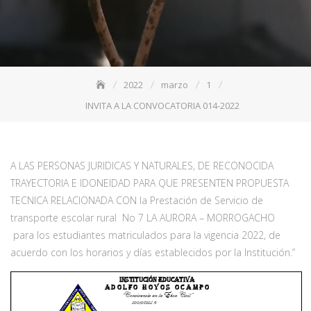
2022
marzo
1
INVITA A LA CONVOCATORIA 014-2022
A LAS PERSONAS JURIDICAS Y NATURALES, DE RECONOCIDA
TRAYECTORIA E IDONEIDAD PARA QUE PRESENTEN PROPUESTA
TECNICA RELACIONADA CON la Prestación de Servicio de
transporte escolar rural No 7 LA AURORA – MORROGACHO
para los estudiantes matriculados para la vigencia 2022, de
acuerdo con los horarios y días establecidos por la Institución.”