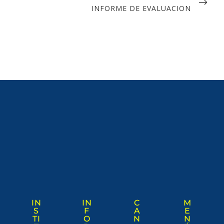
INFORME DE EVALUACION
IN
IN
C
M
S
F
A
E
TI
O
N
N