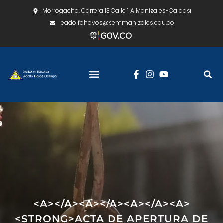
Morrogacho, Carrera 13 Calle 1 A Manizales-Caldas
ieadolfohoyos@semmanizales.edu.co
<A></A><A></A><A></A><A>
<STRONG>ACTA DE APERTURA DE