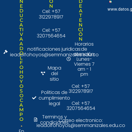
N
Ó
D
E
N
E
www.datos.g
D
Cel: +57
A
U
T
3122978917
C
E
A
N
TI
Cel: +57
CI
V
Ó
3207564654
A
N
Horarios
A
D
notificaciones juridicas:
de
O
atención:
ieadolfohoyos@semmanizales.edu.co
L
Lunes-
F
Viernes 7
O
Mapa
am - 1
H
del
pm
O
sitio
Y
Cel: +57
O
3122978917
S
Politicas de
O
cumplimiento
C
Cel: +57
legal
A
3207564654
M
P
Terminos y
O
Correo electronico:
condiciones
ieadolfohoyos@semmanizales.edu.co
En