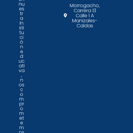
nu
Morrogacho,
es
Carrera 13
tr
Calle 1 A
a
Manizales-
in
Caldas
sti
tu
ci
ó
n
e
d
uc
ati
va
,
n
os
c
o
m
pr
o
m
et
e
m
os