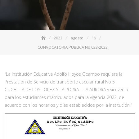
2023
agosto
16
CONVOCATORIA PUBLICA No 023-2023
“La Institución Educativa Adolfo Hoyos Ocampo requiere la
Prestación de Servicio de transporte escolar rural No 5
CUCHILLA DE LOS LOPEZ Y LA PORRA – LA AURORA y viceversa
para los estudiantes matriculados para la vigencia 2023, de
acuerdo con los horarios y días establecidos por la Institución.”