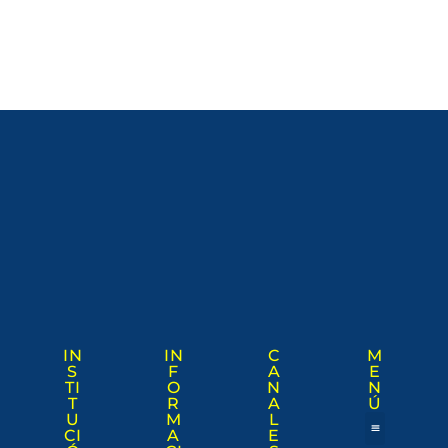
IN
IN
C
M
S
F
A
E
TI
O
N
N
T
R
A
Ú
U
M
L
CI
A
E