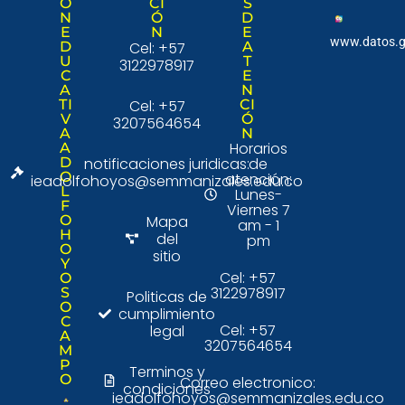
Ó
CI
S
Nuestra institució
Consulta Ciudad
N
Ó
D
E
N
E
www.datos.g
D
Cel: +57
A
U
T
3122978917
C
E
A
N
TI
Cel: +57
CI
V
Ó
3207564654
A
N
Horarios
A
D
notificaciones juridicas:
de
O
atención:
ieadolfohoyos@semmanizales.edu.co
L
Lunes-
F
Viernes 7
O
Mapa
am - 1
H
del
pm
O
sitio
Y
Cel: +57
O
3122978917
S
Politicas de
O
cumplimiento
C
Cel: +57
legal
A
3207564654
M
P
Terminos y
O
Correo electronico:
condiciones
ieadolfohoyos@semmanizales.edu.co