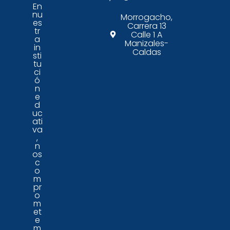
En
nu
Morrogacho,
es
Carrera 13
tr
Calle 1 A
a
Manizales-
in
Caldas
sti
tu
ci
ó
n
e
d
uc
ati
va
,
n
os
c
o
m
pr
o
m
et
e
m