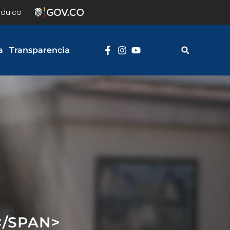
du.co
a
Transparencia
</SPAN>