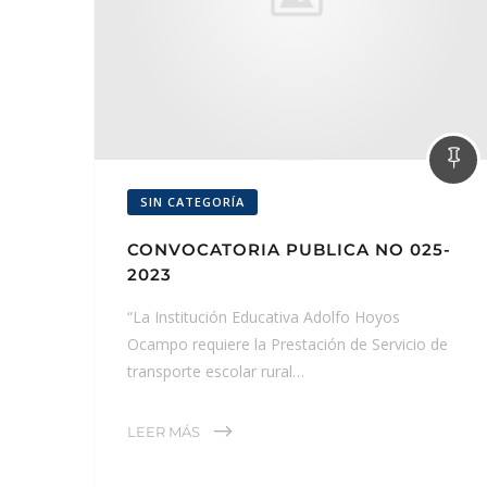
SIN CATEGORÍA
CONVOCATORIA PUBLICA NO 025-
2023
“La Institución Educativa Adolfo Hoyos
Ocampo requiere la Prestación de Servicio de
transporte escolar rural…
LEER MÁS