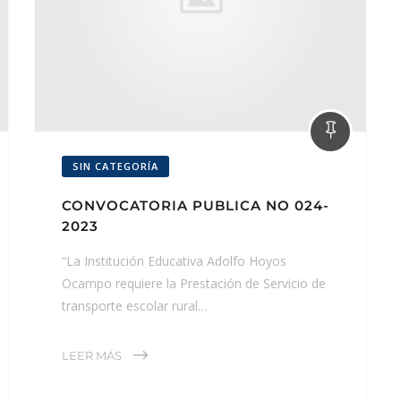
SIN CATEGORÍA
CONVOCATORIA PUBLICA NO 024-
2023
“La Institución Educativa Adolfo Hoyos
Ocampo requiere la Prestación de Servicio de
transporte escolar rural…
LEER MÁS