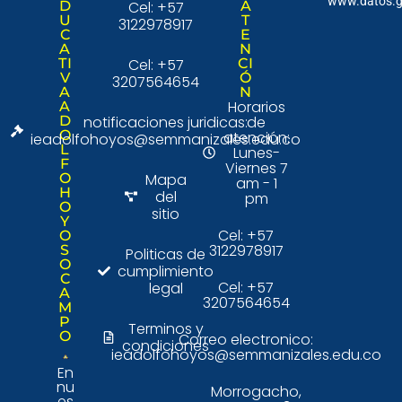
www.datos.g
D
Cel: +57
A
U
T
3122978917
C
E
A
N
TI
Cel: +57
CI
V
Ó
3207564654
A
N
Horarios
A
D
notificaciones juridicas:
de
O
atención:
ieadolfohoyos@semmanizales.edu.co
L
Lunes-
F
Viernes 7
O
Mapa
am - 1
H
del
pm
O
sitio
Y
Cel: +57
O
3122978917
S
Politicas de
O
cumplimiento
C
Cel: +57
legal
A
3207564654
M
P
Terminos y
O
Correo electronico:
condiciones
ieadolfohoyos@semmanizales.edu.co
En
nu
Morrogacho,
es