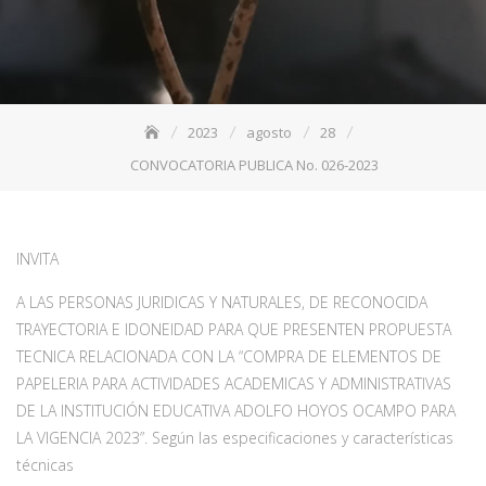
2023
agosto
28
CONVOCATORIA PUBLICA No. 026-2023
INVITA
A LAS PERSONAS JURIDICAS Y NATURALES, DE RECONOCIDA
TRAYECTORIA E IDONEIDAD PARA QUE PRESENTEN PROPUESTA
TECNICA RELACIONADA CON LA “COMPRA DE ELEMENTOS DE
PAPELERIA PARA ACTIVIDADES ACADEMICAS Y ADMINISTRATIVAS
DE LA INSTITUCIÓN EDUCATIVA ADOLFO HOYOS OCAMPO PARA
LA VIGENCIA 2023”. Según las especificaciones y características
técnicas