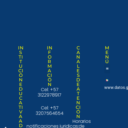
IN
IN
C
M
S
F
A
E
TI
O
N
N
T
R
A
Ú
U
M
L
CI
A
E
Ó
CI
S
Nuestra institució
Consulta Ciudad
N
Ó
D
E
N
E
www.datos.g
D
Cel: +57
A
U
T
3122978917
C
E
A
N
TI
Cel: +57
CI
V
Ó
3207564654
A
N
Horarios
A
D
notificaciones juridicas:
de