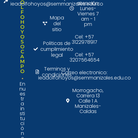
O
atención:
ieadolfohoyos@semmanizales.edu.co
L
Lunes-
F
Viernes 7
O
Mapa
am - 1
H
del
pm
O
sitio
Y
Cel: +57
O
3122978917
S
Politicas de
O
cumplimiento
C
Cel: +57
legal
A
3207564654
M
P
Terminos y
O
Correo electronico:
condiciones
ieadolfohoyos@semmanizales.edu.co
En
nu
Morrogacho,
es
Carrera 13
tr
Calle 1 A
a
Manizales-
in
Caldas
sti
tu
ci
ó
n