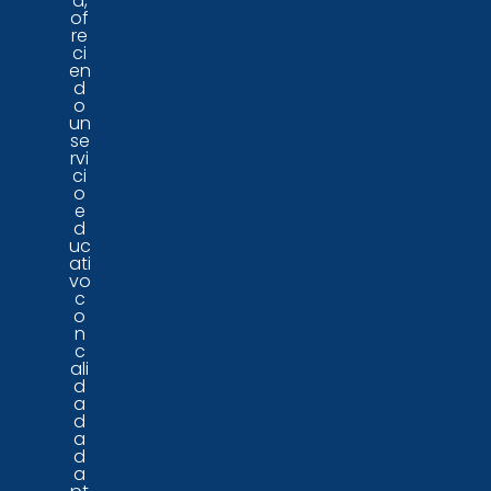
d,
of
re
ci
en
d
o
un
se
rvi
ci
o
e
d
uc
ati
vo
c
o
n
c
ali
d
a
d
a
d
a