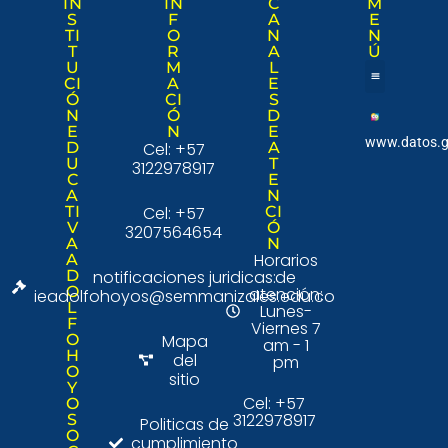
IN
IN
C
M
S
F
A
E
TI
O
N
N
T
R
A
Ú
U
M
L
CI
A
E
Ó
CI
S
Nuestra institució
Consulta Ciudad
N
Ó
D
E
N
E
www.datos.g
D
Cel: +57
A
U
T
3122978917
C
E
A
N
TI
Cel: +57
CI
V
Ó
3207564654
A
N
Horarios
A
D
notificaciones juridicas:
de
O
atención:
ieadolfohoyos@semmanizales.edu.co
L
Lunes-
F
Viernes 7
O
Mapa
am - 1
H
del
pm
O
sitio
Y
Cel: +57
O
3122978917
S
Politicas de
O
cumplimiento