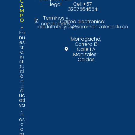
C
Cel: +57
legal
A
3207564654
M
P
Terminos y
O
Correo electronico:
condiciones
ieadolfohoyos@semmanizales.edu.co
En
nu
Morrogacho,
es
Carrera 13
tr
Calle 1 A
a
Manizales-
in
Caldas
sti
tu
ci
ó
n
e
d
uc
ati
va
,
n
os
c
o
m