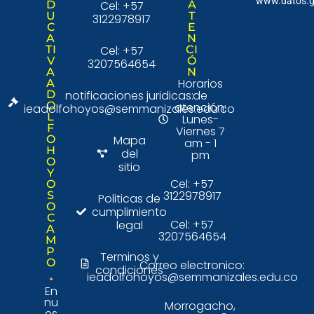
www.datos.g
D
Cel: +57
A
U
T
3122978917
C
E
A
N
TI
Cel: +57
CI
V
Ó
3207564654
A
N
Horarios
A
D
notificaciones juridicas:
de
O
atención:
ieadolfohoyos@semmanizales.edu.co
L
Lunes-
F
Viernes 7
O
Mapa
am - 1
H
del
pm
O
sitio
Y
Cel: +57
O
3122978917
S
Politicas de
O
cumplimiento
C
Cel: +57
legal
A
3207564654
M
P
Terminos y
O
Correo electronico:
condiciones
ieadolfohoyos@semmanizales.edu.co
En
nu
Morrogacho,
es