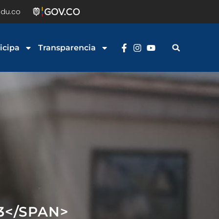
du.co
icipa
Transparencia
3</SPAN>