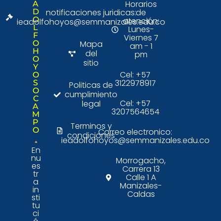
Horarios
A
D
notificaciones juridicas:
de
O
atención:
ieadolfohoyos@semmanizales.edu.co
L
Lunes-
F
Viernes 7
O
Mapa
am - 1
H
del
pm
O
sitio
Y
Cel: +57
O
3122978917
S
Politicas de
O
cumplimiento
C
Cel: +57
legal
A
3207564654
M
P
Terminos y
O
Correo electronico:
condiciones
ieadolfohoyos@semmanizales.edu.co
En
nu
Morrogacho,
es
Carrera 13
tr
Calle 1 A
a
Manizales-
in
Caldas
sti
tu
ci