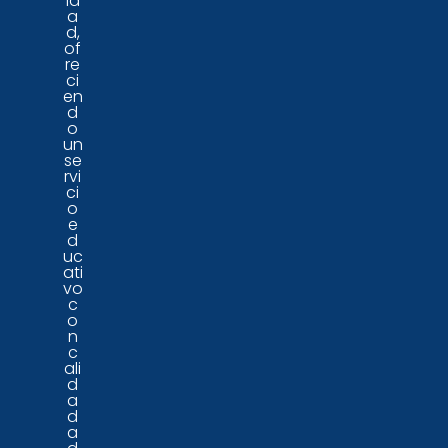
id
a
d,
of
re
ci
en
d
o
un
se
rvi
ci
o
e
d
uc
ati
vo
c
o
n
c
ali
d
a
d
a