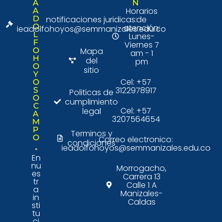
A
N
Horarios
A
D
notificaciones juridicas:
de
O
atención:
ieadolfohoyos@semmanizales.edu.co
L
Lunes-
F
Viernes 7
O
Mapa
am - 1
H
del
pm
O
sitio
Y
Cel: +57
O
3122978917
S
Politicas de
O
cumplimiento
C
Cel: +57
legal
A
3207564654
M
P
Terminos y
O
Correo electronico:
condiciones
ieadolfohoyos@semmanizales.edu.co
En
nu
Morrogacho,
es
Carrera 13
tr
Calle 1 A
a
Manizales-
in
Caldas
sti
tu
ci