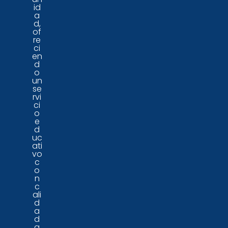
id
a
d,
of
re
ci
en
d
o
un
se
rvi
ci
o
e
d
uc
ati
vo
c
o
n
c
ali
d
a
d
a