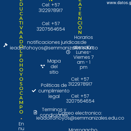
www.datos.g
D
Cel: +57
A
U
T
3122978917
C
E
A
N
TI
Cel: +57
CI
V
Ó
3207564654
A
N
Horarios
A
D
notificaciones juridicas:
de
O
atención:
ieadolfohoyos@semmanizales.edu.co
L
Lunes-
F
Viernes 7
O
Mapa
am - 1
H
del
pm
O
sitio
Y
Cel: +57
O
3122978917
S
Politicas de
O
cumplimiento
C
Cel: +57
legal
A
3207564654
M
P
Terminos y
O
Correo electronico:
condiciones
ieadolfohoyos@semmanizales.edu.co
En
nu
Morrogacho,