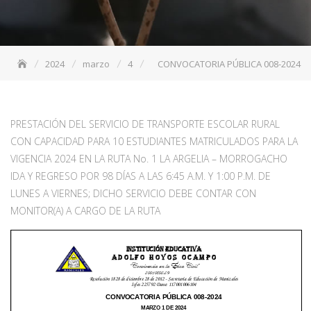
2024
marzo
4
CONVOCATORIA PÚBLICA 008-2024
PRESTACIÓN DEL SERVICIO DE TRANSPORTE ESCOLAR RURAL
CON CAPACIDAD PARA 10 ESTUDIANTES MATRICULADOS PARA LA
VIGENCIA 2024 EN LA RUTA No. 1 LA ARGELIA – MORROGACHO
IDA Y REGRESO POR 98 DÍAS A LAS 6:45 A.M. Y 1:00 P.M. DE
LUNES A VIERNES; DICHO SERVICIO DEBE CONTAR CON
MONITOR(A) A CARGO DE LA RUTA