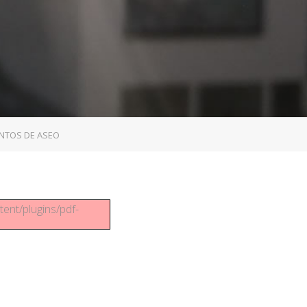
ENTOS DE ASEO
tent/plugins/pdf-