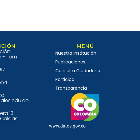
NCIÓN
MENÚ
ción:
Nuestra institución
 - 1 pm
Publicaciones
917
Consulta Ciudadana
Participa
654
Transparencia
co:
ales.edu.co
era 13
s-Caldas
www.datos.gov.co