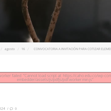
agosto
16
CONVOCATORIA A INVITACIÓN PARA COTIZAR ELEM
worker failed: "Cannot load script at: https://caho.edu.co/wp-con
embedder/assets/js/pdfjs/pdf.worker.min.js".
024
/
0