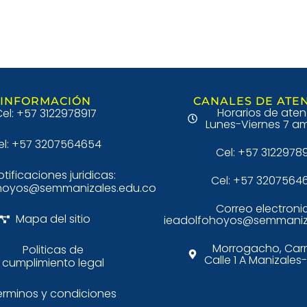
INFORMACIÓN
CANALES DE ATE
Horarios de aten
el: +57 3122978917
Lunes-Viernes 7 am
el: +57 3207564654
Cel: +57 3122978
otificaciones juridicas:
Cel: +57 3207564
hoyos@semmanizales.edu.co
Correo electroni
Mapa del sitio
ieadolfohoyos@semmaniz
Morrogacho, Carr
Politicas de
Calle 1 A Manizale
cumplimiento legal
erminos y condiciones