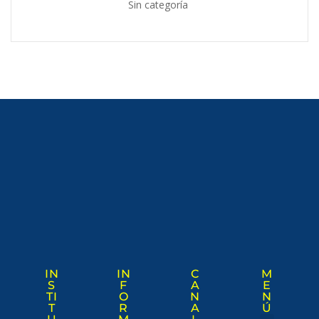
Sin categoría
IN
IN
C
M
S
F
A
E
TI
O
N
N
T
R
A
Ú