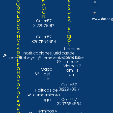
U
M
L
CI
A
E
Ó
CI
S
Nuestra institució
Consulta Ciudad
N
Ó
D
E
N
E
www.datos.g
D
Cel: +57
A
U
T
3122978917
C
E
A
N
TI
Cel: +57
CI
V
Ó
3207564654
A
N
Horarios
A
D
notificaciones juridicas:
de
O
atención:
ieadolfohoyos@semmanizales.edu.co
L
Lunes-
F
Viernes 7
O
Mapa
am - 1
H
del
pm
O
sitio
Y
Cel: +57
O
3122978917
S
Politicas de
O
cumplimiento
C
Cel: +57
legal
A
3207564654
M
P
Terminos y