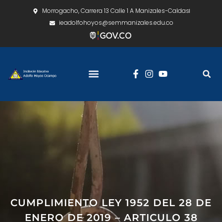
Morrogacho, Carrera 13 Calle 1 A Manizales-Caldas
ieadolfohoyos@semmanizales.edu.co
CUMPLIMIENTO LEY 1952 DEL 28 DE
ENERO DE 2019 – ARTICULO 38