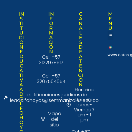
IN
IN
C
M
S
F
A
E
TI
O
N
N
T
R
A
Ú
U
M
L
CI
A
E
Ó
CI
S
Nuestra institució
Consulta Ciudad
N
Ó
D
E
N
E
www.datos.g
D
Cel: +57
A
U
T
3122978917
C
E
A
N
TI
Cel: +57
CI
V
Ó
3207564654
A
N
Horarios
A
D
notificaciones juridicas:
de
O
atención:
ieadolfohoyos@semmanizales.edu.co
L
Lunes-
F
Viernes 7
O
Mapa
am - 1
H
del
pm
O
sitio
Y
Cel: +57
O