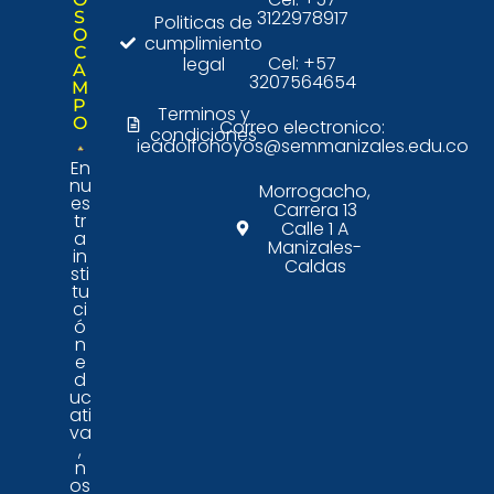
3122978917
S
Politicas de
O
cumplimiento
C
Cel: +57
legal
A
3207564654
M
P
Terminos y
O
Correo electronico:
condiciones
ieadolfohoyos@semmanizales.edu.co
En
nu
Morrogacho,
es
Carrera 13
tr
Calle 1 A
a
Manizales-
in
Caldas
sti
tu
ci
ó
n
e
d
uc
ati
va
,
n
os