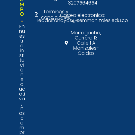
3207564654
M
P
Terminos y
O
Correo electronico:
condiciones
ieadolfohoyos@semmanizales.edu.co
En
nu
Morrogacho,
es
Carrera 13
tr
Calle 1 A
a
Manizales-
in
Caldas
sti
tu
ci
ó
n
e
d
uc
ati
va
,
n
os
c
o
m
pr