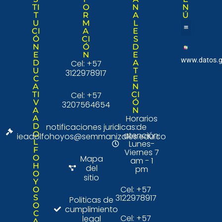
TI
O
N
N
T
R
A
Ú
U
M
L
CI
A
E
Ó
CI
S
Nuestra institució
Consulta Ciudad
N
Ó
D
E
N
E
www.datos.g
D
Cel: +57
A
U
T
3122978917
C
E
A
N
TI
Cel: +57
CI
V
Ó
3207564654
A
N
Horarios
A
D
notificaciones juridicas:
de
O
atención:
ieadolfohoyos@semmanizales.edu.co
L
Lunes-
F
Viernes 7
O
Mapa
am - 1
H
del
pm
O
sitio
Y
Cel: +57
O
3122978917
S
Politicas de
O
cumplimiento
C
Cel: +57
legal
A