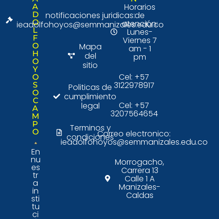
Horarios
A
D
notificaciones juridicas:
de
O
atención:
ieadolfohoyos@semmanizales.edu.co
L
Lunes-
F
Viernes 7
O
Mapa
am - 1
H
del
pm
O
sitio
Y
Cel: +57
O
3122978917
S
Politicas de
O
cumplimiento
C
Cel: +57
legal
A
3207564654
M
P
Terminos y
O
Correo electronico:
condiciones
ieadolfohoyos@semmanizales.edu.co
En
nu
Morrogacho,
es
Carrera 13
tr
Calle 1 A
a
Manizales-
in
Caldas
sti
tu
ci