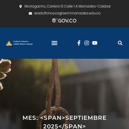
Morrogacho, Carrera 13 Calle 1 A Manizales-Caldas
ieadolfohoyos@semmanizales.edu.co
MES: <SPAN>SEPTIEMBRE
2025</SPAN>