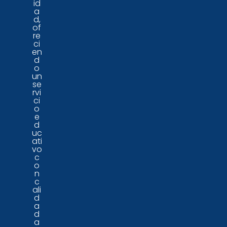
id
a
d,
of
re
ci
en
d
o
un
se
rvi
ci
o
e
d
uc
ati
vo
c
o
n
c
ali
d
a
d
a