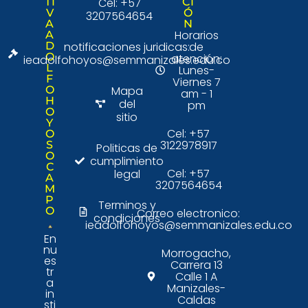
TI
Cel: +57
CI
V
Ó
3207564654
A
N
Horarios
A
D
notificaciones juridicas:
de
O
atención:
ieadolfohoyos@semmanizales.edu.co
L
Lunes-
F
Viernes 7
O
Mapa
am - 1
H
del
pm
O
sitio
Y
Cel: +57
O
3122978917
S
Politicas de
O
cumplimiento
C
Cel: +57
legal
A
3207564654
M
P
Terminos y
O
Correo electronico:
condiciones
ieadolfohoyos@semmanizales.edu.co
En
nu
Morrogacho,
es
Carrera 13
tr
Calle 1 A
a
Manizales-
in
Caldas
sti