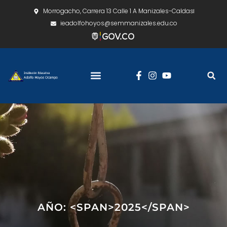
Morrogacho, Carrera 13 Calle 1 A Manizales-Caldas
ieadolfohoyos@semmanizales.edu.co
AÑO: <SPAN>2025</SPAN>