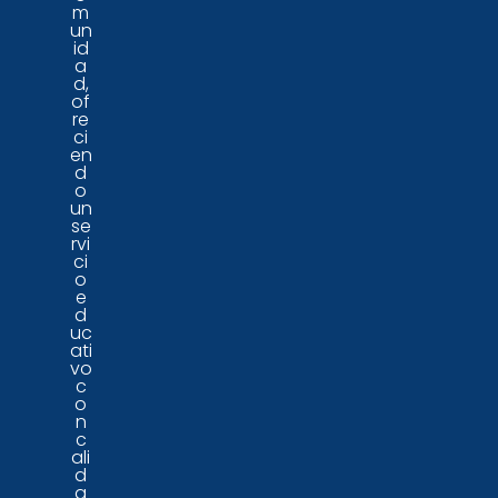
m
un
id
a
d,
of
re
ci
en
d
o
un
se
rvi
ci
o
e
d
uc
ati
vo
c
o
n
c
ali
d
a