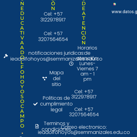
N
Ó
D
E
N
E
www.datos.g
D
Cel: +57
A
U
T
3122978917
C
E
A
N
TI
Cel: +57
CI
V
Ó
3207564654
A
N
Horarios
A
D
notificaciones juridicas:
de
O
atención:
ieadolfohoyos@semmanizales.edu.co
L
Lunes-
F
Viernes 7
O
Mapa
am - 1
H
del
pm
O
sitio
Y
Cel: +57
O
3122978917
S
Politicas de
O
cumplimiento
C
Cel: +57
legal
A
3207564654
M
P
Terminos y
O
Correo electronico:
condiciones
ieadolfohoyos@semmanizales.edu.co