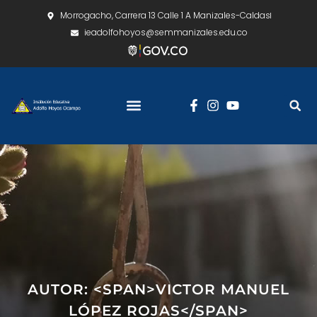
Morrogacho, Carrera 13 Calle 1 A Manizales-Caldas
ieadolfohoyos@semmanizales.edu.co
AUTOR: <SPAN>VICTOR MANUEL
LÓPEZ ROJAS</SPAN>