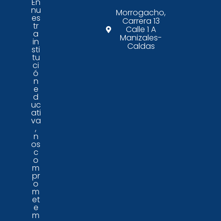
En
nu
Morrogacho,
es
Carrera 13
tr
Calle 1 A
a
Manizales-
in
Caldas
sti
tu
ci
ó
n
e
d
uc
ati
va
,
n
os
c
o
m
pr
o
m
et
e
m