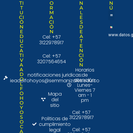
TI
O
N
N
T
R
A
Ú
U
M
L
CI
A
E
Ó
CI
S
Nuestra institució
Consulta Ciudad
N
Ó
D
E
N
E
www.datos.g
D
Cel: +57
A
U
T
3122978917
C
E
A
N
TI
Cel: +57
CI
V
Ó
3207564654
A
N
Horarios
A
D
notificaciones juridicas:
de
O
atención:
ieadolfohoyos@semmanizales.edu.co
L
Lunes-
F
Viernes 7
O
Mapa
am - 1
H
del
pm
O
sitio
Y
Cel: +57
O
3122978917
S
Politicas de
O
cumplimiento
C
Cel: +57
legal
A