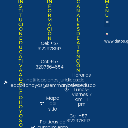
IN
IN
C
M
S
F
A
E
TI
O
N
N
T
R
A
Ú
U
M
L
CI
A
E
Ó
CI
S
Nuestra institució
Consulta Ciudad
N
Ó
D
E
N
E
www.datos.g
D
Cel: +57
A
U
T
3122978917
C
E
A
N
TI
Cel: +57
CI
V
Ó
3207564654
A
N
Horarios
A
D
notificaciones juridicas:
de
O
atención:
ieadolfohoyos@semmanizales.edu.co
L
Lunes-
F
Viernes 7
O
Mapa
am - 1
H
del
pm
O
sitio
Y
Cel: +57
O
3122978917
S
Politicas de
O
cumplimiento