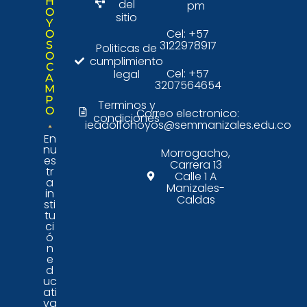
H
del
pm
O
sitio
Y
Cel: +57
O
3122978917
S
Politicas de
O
cumplimiento
C
Cel: +57
legal
A
3207564654
M
P
Terminos y
O
Correo electronico:
condiciones
ieadolfohoyos@semmanizales.edu.co
En
nu
Morrogacho,
es
Carrera 13
tr
Calle 1 A
a
Manizales-
in
Caldas
sti
tu
ci
ó
n
e
d
uc
ati
va