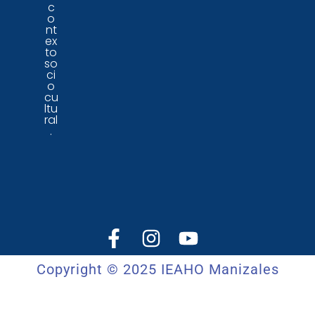
c
o
nt
ex
to
so
ci
o
cu
ltu
ral
.
Copyright © 2025 IEAHO Manizales