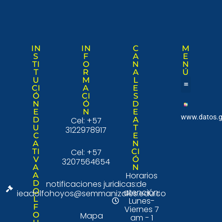
IN
IN
C
M
S
F
A
E
TI
O
N
N
T
R
A
Ú
U
M
L
CI
A
E
Ó
CI
S
Nuestra institució
Consulta Ciudad
N
Ó
D
E
N
E
www.datos.g
D
Cel: +57
A
U
T
3122978917
C
E
A
N
TI
Cel: +57
CI
V
Ó
3207564654
A
N
Horarios
A
D
notificaciones juridicas:
de
O
atención:
ieadolfohoyos@semmanizales.edu.co
L
Lunes-
F
Viernes 7
O
Mapa
am - 1