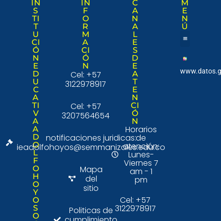
IN
IN
C
M
S
F
A
E
TI
O
N
N
T
R
A
Ú
U
M
L
CI
A
E
Ó
CI
S
Nuestra institució
Consulta Ciudad
N
Ó
D
E
N
E
www.datos.g
D
Cel: +57
A
U
T
3122978917
C
E
A
N
TI
Cel: +57
CI
V
Ó
3207564654
A
N
Horarios
A
D
notificaciones juridicas:
de
O
atención:
ieadolfohoyos@semmanizales.edu.co
L
Lunes-
F
Viernes 7
O
Mapa
am - 1
H
del
pm
O
sitio
Y
Cel: +57
O
3122978917
S
Politicas de
O
cumplimiento