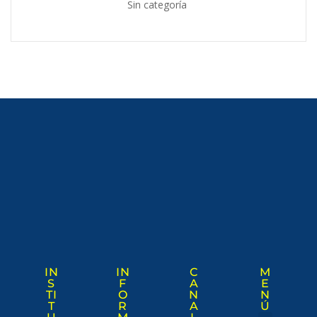
Sin categoría
IN
IN
C
M
S
F
A
E
TI
O
N
N
T
R
A
Ú