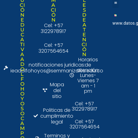
U
M
L
CI
A
E
Ó
CI
S
Nuestra institució
Consulta Ciudad
N
Ó
D
E
N
E
www.datos.g
D
Cel: +57
A
U
T
3122978917
C
E
A
N
TI
Cel: +57
CI
V
Ó
3207564654
A
N
Horarios
A
D
notificaciones juridicas:
de
O
atención:
ieadolfohoyos@semmanizales.edu.co
L
Lunes-
F
Viernes 7
O
Mapa
am - 1
H
del
pm
O
sitio
Y
Cel: +57
O
3122978917
S
Politicas de
O
cumplimiento
C
Cel: +57
legal
A
3207564654
M
P
Terminos y