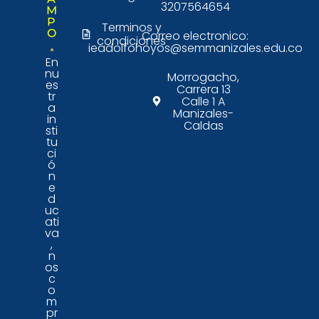
3207564654
M
P
Terminos y
O
Correo electronico:
condiciones
ieadolfohoyos@semmanizales.edu.co
En
nu
Morrogacho,
es
Carrera 13
tr
Calle 1 A
a
Manizales-
in
Caldas
sti
tu
ci
ó
n
e
d
uc
ati
va
,
n
os
c
o
m
pr