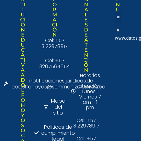
TI
O
N
N
T
R
A
Ú
U
M
L
CI
A
E
Ó
CI
S
Nuestra institució
Consulta Ciudad
N
Ó
D
E
N
E
www.datos.g
D
Cel: +57
A
U
T
3122978917
C
E
A
N
TI
Cel: +57
CI
V
Ó
3207564654
A
N
Horarios
A
D
notificaciones juridicas:
de
O
atención:
ieadolfohoyos@semmanizales.edu.co
L
Lunes-
F
Viernes 7
O
Mapa
am - 1
H
del
pm
O
sitio
Y
Cel: +57
O
3122978917
S
Politicas de
O
cumplimiento
C
Cel: +57
legal
A