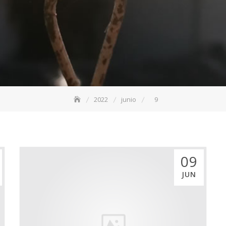
2022
junio
9
09
JUN