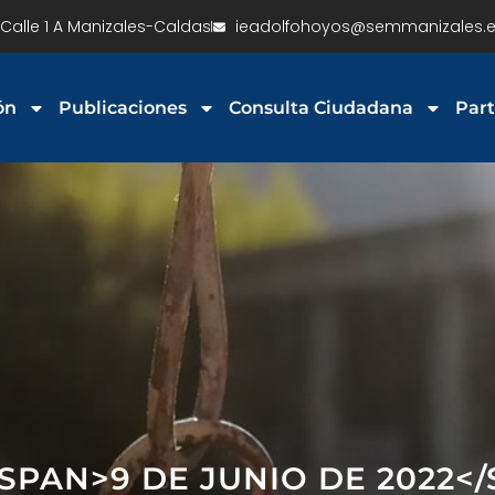
Calle 1 A Manizales-Caldas
ieadolfohoyos@semmanizales.e
ón
Publicaciones
Consulta Ciudadana
Part
<SPAN>9 DE JUNIO DE 2022<