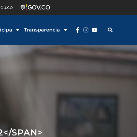
du.co
icipa
Transparencia
2</SPAN>