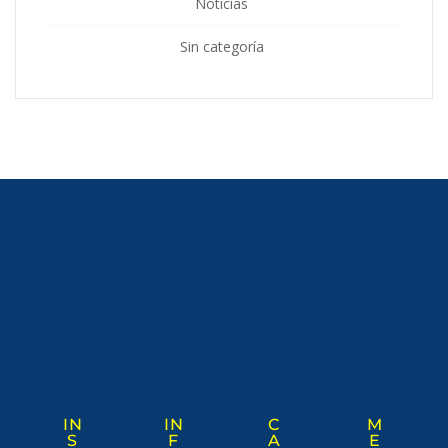
Noticias
Sin categoría
IN
IN
C
M
S
F
A
E