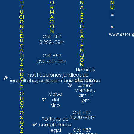
TI
O
N
N
T
R
A
Ú
U
M
L
CI
A
E
Ó
CI
S
Nuestra institució
Consulta Ciudad
N
Ó
D
E
N
E
www.datos.g
D
Cel: +57
A
U
T
3122978917
C
E
A
N
TI
Cel: +57
CI
V
Ó
3207564654
A
N
Horarios
A
D
notificaciones juridicas:
de
O
atención:
ieadolfohoyos@semmanizales.edu.co
L
Lunes-
F
Viernes 7
O
Mapa
am - 1
H
del
pm
O
sitio
Y
Cel: +57
O
3122978917
S
Politicas de
O
cumplimiento
C
Cel: +57
legal
A