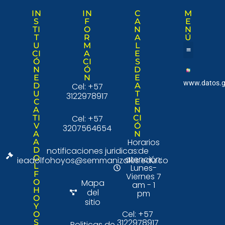
IN
IN
C
M
S
F
A
E
TI
O
N
N
T
R
A
Ú
U
M
L
CI
A
E
Ó
CI
S
Nuestra institució
Consulta Ciudad
N
Ó
D
E
N
E
www.datos.g
D
Cel: +57
A
U
T
3122978917
C
E
A
N
TI
Cel: +57
CI
V
Ó
3207564654
A
N
Horarios
A
D
notificaciones juridicas:
de
O
atención:
ieadolfohoyos@semmanizales.edu.co
L
Lunes-
F
Viernes 7
O
Mapa
am - 1
H
del
pm
O
sitio
Y
Cel: +57
O
3122978917
S
Politicas de