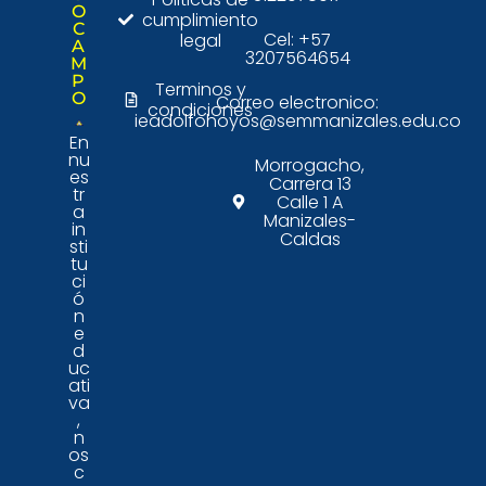
O
cumplimiento
C
Cel: +57
legal
A
3207564654
M
P
Terminos y
O
Correo electronico:
condiciones
ieadolfohoyos@semmanizales.edu.co
En
nu
Morrogacho,
es
Carrera 13
tr
Calle 1 A
a
Manizales-
in
Caldas
sti
tu
ci
ó
n
e
d
uc
ati
va
,
n
os
c