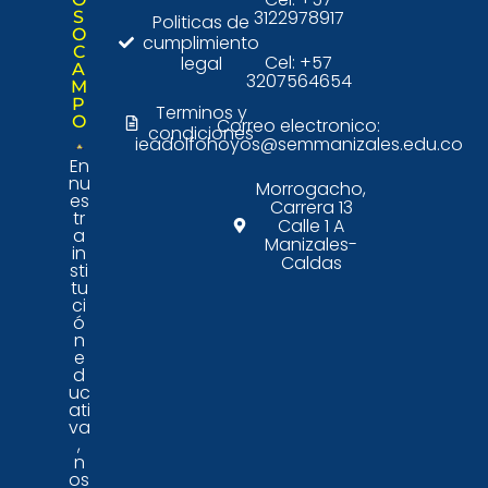
3122978917
S
Politicas de
O
cumplimiento
C
Cel: +57
legal
A
3207564654
M
P
Terminos y
O
Correo electronico:
condiciones
ieadolfohoyos@semmanizales.edu.co
En
nu
Morrogacho,
es
Carrera 13
tr
Calle 1 A
a
Manizales-
in
Caldas
sti
tu
ci
ó
n
e
d
uc
ati
va
,
n
os