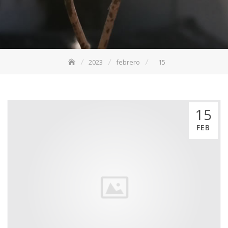
2023
febrero
15
15
FEB