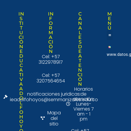
IN
IN
C
M
S
F
A
E
TI
O
N
N
T
R
A
Ú
U
M
L
CI
A
E
Ó
CI
S
Nuestra institució
Consulta Ciudad
N
Ó
D
E
N
E
www.datos.g
D
Cel: +57
A
U
T
3122978917
C
E
A
N
TI
Cel: +57
CI
V
Ó
3207564654
A
N
Horarios
A
D
notificaciones juridicas:
de
O
atención:
ieadolfohoyos@semmanizales.edu.co
L
Lunes-
F
Viernes 7
O
Mapa
am - 1
H
del
pm
O
sitio
Y
Cel: +57
O