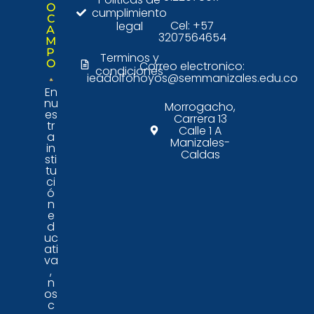
O
cumplimiento
C
Cel: +57
legal
A
3207564654
M
P
Terminos y
O
Correo electronico:
condiciones
ieadolfohoyos@semmanizales.edu.co
En
nu
Morrogacho,
es
Carrera 13
tr
Calle 1 A
a
Manizales-
in
Caldas
sti
tu
ci
ó
n
e
d
uc
ati
va
,
n
os
c