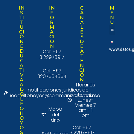
IN
IN
C
M
S
F
A
E
TI
O
N
N
T
R
A
Ú
U
M
L
CI
A
E
Ó
CI
S
Nuestra institució
Consulta Ciudad
N
Ó
D
E
N
E
www.datos.g
D
Cel: +57
A
U
T
3122978917
C
E
A
N
TI
Cel: +57
CI
V
Ó
3207564654
A
N
Horarios
A
D
notificaciones juridicas:
de
O
atención:
ieadolfohoyos@semmanizales.edu.co
L
Lunes-
F
Viernes 7
O
Mapa
am - 1
H
del
pm
O
sitio
Y
Cel: +57
O
3122978917
S
Politicas de