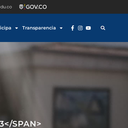
du.co
icipa
Transparencia
23</SPAN>