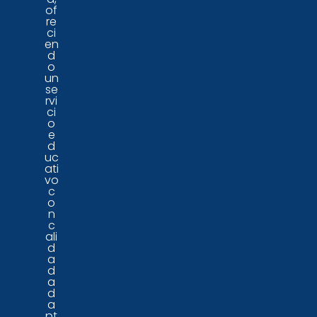
of
re
ci
en
d
o
un
se
rvi
ci
o
e
d
uc
ati
vo
c
o
n
c
ali
d
a
d
a
d
a
pt