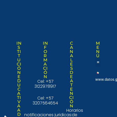
IN
IN
C
M
S
F
A
E
TI
O
N
N
T
R
A
Ú
U
M
L
CI
A
E
Ó
CI
S
Nuestra institució
Consulta Ciudad
N
Ó
D
E
N
E
www.datos.g
D
Cel: +57
A
U
T
3122978917
C
E
A
N
TI
Cel: +57
CI
V
Ó
3207564654
A
N
Horarios
A
D
notificaciones juridicas:
de