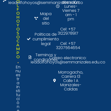
O
atención:
ieadolfohoyos@semmanizales.edu.co
L
Lunes-
F
Viernes 7
O
Mapa
am - 1
H
del
pm
O
sitio
Y
Cel: +57
O
3122978917
S
Politicas de
O
cumplimiento
C
Cel: +57
legal
A
3207564654
M
P
Terminos y
O
Correo electronico:
condiciones
ieadolfohoyos@semmanizales.edu.co
En
nu
Morrogacho,
es
Carrera 13
tr
Calle 1 A
a
Manizales-
in
Caldas
sti
tu
ci
ó
n
e