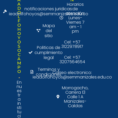
Horarios
A
D
notificaciones juridicas:
de
O
atención:
ieadolfohoyos@semmanizales.edu.co
L
Lunes-
F
Viernes 7
O
Mapa
am - 1
H
del
pm
O
sitio
Y
Cel: +57
O
3122978917
S
Politicas de
O
cumplimiento
C
Cel: +57
legal
A
3207564654
M
P
Terminos y
O
Correo electronico:
condiciones
ieadolfohoyos@semmanizales.edu.co
En
nu
Morrogacho,
es
Carrera 13
tr
Calle 1 A
a
Manizales-
in
Caldas
sti
tu
ci