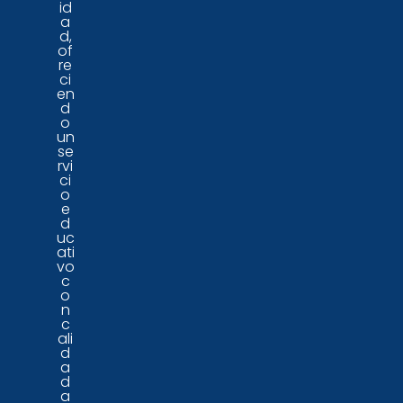
id
a
d,
of
re
ci
en
d
o
un
se
rvi
ci
o
e
d
uc
ati
vo
c
o
n
c
ali
d
a
d
a