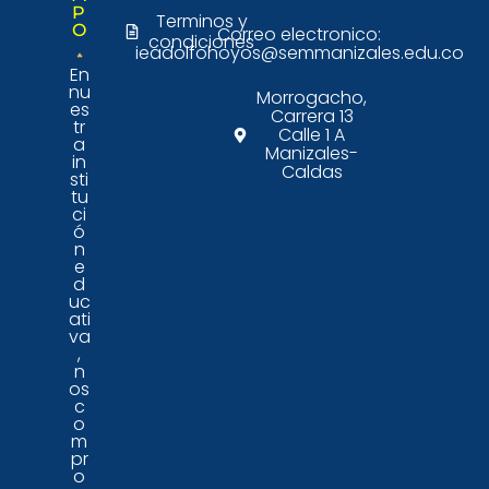
P
Terminos y
O
Correo electronico:
condiciones
ieadolfohoyos@semmanizales.edu.co
En
nu
Morrogacho,
es
Carrera 13
tr
Calle 1 A
a
Manizales-
in
Caldas
sti
tu
ci
ó
n
e
d
uc
ati
va
,
n
os
c
o
m
pr
o