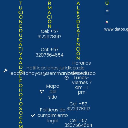
T
R
A
Ú
U
M
L
CI
A
E
Ó
CI
S
Nuestra institució
Consulta Ciudad
N
Ó
D
E
N
E
www.datos.g
D
Cel: +57
A
U
T
3122978917
C
E
A
N
TI
Cel: +57
CI
V
Ó
3207564654
A
N
Horarios
A
D
notificaciones juridicas:
de
O
atención:
ieadolfohoyos@semmanizales.edu.co
L
Lunes-
F
Viernes 7
O
Mapa
am - 1
H
del
pm
O
sitio
Y
Cel: +57
O
3122978917
S
Politicas de
O
cumplimiento
C
Cel: +57
legal
A
3207564654
M