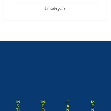
Sin categoría
IN
IN
C
M
S
F
A
E
TI
O
N
N