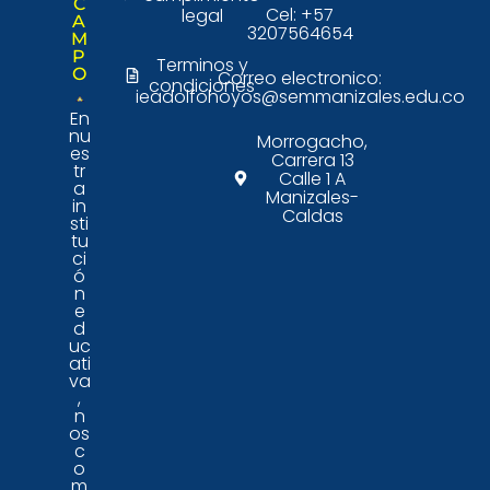
C
Cel: +57
legal
A
3207564654
M
P
Terminos y
O
Correo electronico:
condiciones
ieadolfohoyos@semmanizales.edu.co
En
nu
Morrogacho,
es
Carrera 13
tr
Calle 1 A
a
Manizales-
in
Caldas
sti
tu
ci
ó
n
e
d
uc
ati
va
,
n
os
c
o
m