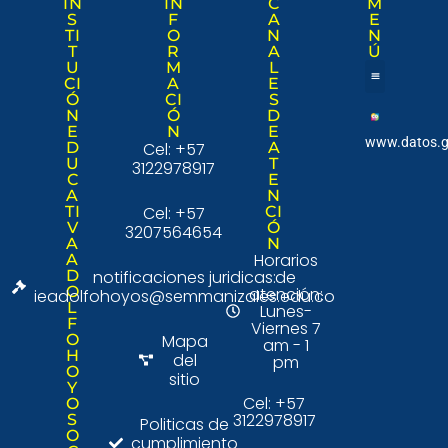
IN
IN
C
M
S
F
A
E
TI
O
N
N
T
R
A
Ú
U
M
L
CI
A
E
Ó
CI
S
Nuestra institució
Consulta Ciudad
N
Ó
D
E
N
E
www.datos.g
D
Cel: +57
A
U
T
3122978917
C
E
A
N
TI
Cel: +57
CI
V
Ó
3207564654
A
N
Horarios
A
D
notificaciones juridicas:
de
O
atención:
ieadolfohoyos@semmanizales.edu.co
L
Lunes-
F
Viernes 7
O
Mapa
am - 1
H
del
pm
O
sitio
Y
Cel: +57
O
3122978917
S
Politicas de
O
cumplimiento