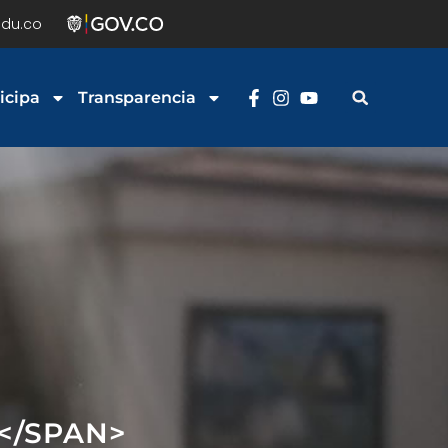
du.co
icipa
Transparencia
5</SPAN>