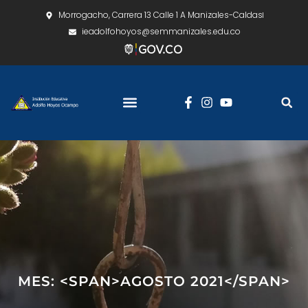
Morrogacho, Carrera 13 Calle 1 A Manizales-Caldas
ieadolfohoyos@semmanizales.edu.co
MES: <SPAN>AGOSTO 2021</SPAN>