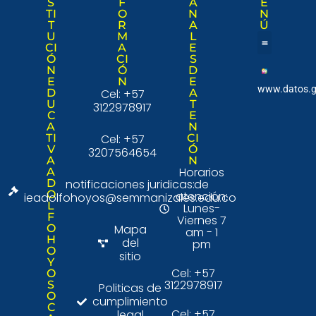
S
F
A
E
TI
O
N
N
T
R
A
Ú
U
M
L
CI
A
E
Ó
CI
S
Nuestra institució
Consulta Ciudad
N
Ó
D
E
N
E
www.datos.g
D
Cel: +57
A
U
T
3122978917
C
E
A
N
TI
Cel: +57
CI
V
Ó
3207564654
A
N
Horarios
A
D
notificaciones juridicas:
de
O
atención:
ieadolfohoyos@semmanizales.edu.co
L
Lunes-
F
Viernes 7
O
Mapa
am - 1
H
del
pm
O
sitio
Y
Cel: +57
O
3122978917
S
Politicas de
O
cumplimiento
C
Cel: +57
legal