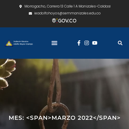
Morrogacho, Carrera 13 Calle 1 A Manizales-Caldas
ieadolfohoyos@semmanizales.edu.co
MES: <SPAN>MARZO 2022</SPAN>