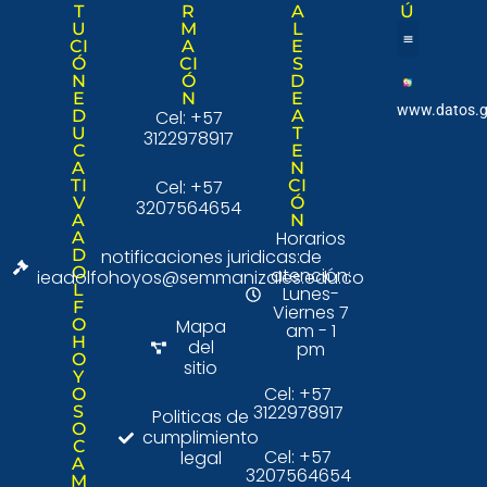
T
R
A
Ú
U
M
L
CI
A
E
Ó
CI
S
Nuestra institució
Consulta Ciudad
N
Ó
D
E
N
E
www.datos.g
D
Cel: +57
A
U
T
3122978917
C
E
A
N
TI
Cel: +57
CI
V
Ó
3207564654
A
N
Horarios
A
D
notificaciones juridicas:
de
O
atención:
ieadolfohoyos@semmanizales.edu.co
L
Lunes-
F
Viernes 7
O
Mapa
am - 1
H
del
pm
O
sitio
Y
Cel: +57
O
3122978917
S
Politicas de
O
cumplimiento
C
Cel: +57
legal
A
3207564654
M