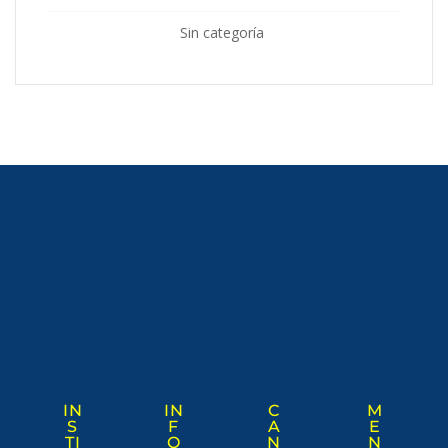
Sin categoría
IN
IN
C
M
S
F
A
E
TI
O
N
N