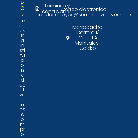
P
Terminos y
O
Correo electronico:
condiciones
ieadolfohoyos@semmanizales.edu.co
En
nu
Morrogacho,
es
Carrera 13
tr
Calle 1 A
a
Manizales-
in
Caldas
sti
tu
ci
ó
n
e
d
uc
ati
va
,
n
os
c
o
m
pr
o