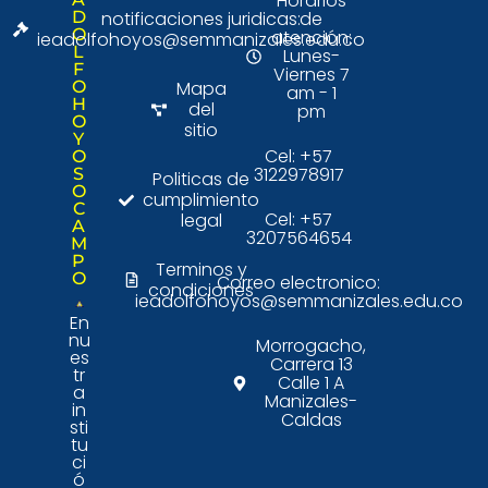
Horarios
D
notificaciones juridicas:
de
O
atención:
ieadolfohoyos@semmanizales.edu.co
L
Lunes-
F
Viernes 7
O
Mapa
am - 1
H
del
pm
O
sitio
Y
Cel: +57
O
3122978917
S
Politicas de
O
cumplimiento
C
Cel: +57
legal
A
3207564654
M
P
Terminos y
O
Correo electronico:
condiciones
ieadolfohoyos@semmanizales.edu.co
En
nu
Morrogacho,
es
Carrera 13
tr
Calle 1 A
a
Manizales-
in
Caldas
sti
tu
ci
ó