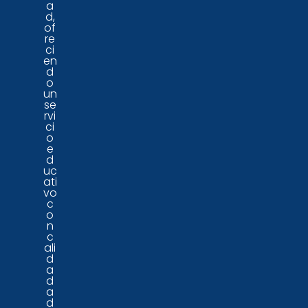
a
d,
of
re
ci
en
d
o
un
se
rvi
ci
o
e
d
uc
ati
vo
c
o
n
c
ali
d
a
d
a
d