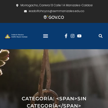
Morrogacho, Carrera 13 Calle 1 A Manizales-Caldas
ieadolfohoyos@semmanizales.edu.co
CATEGORÍA: <SPAN>SIN
CATEGORÍA</SPAN>